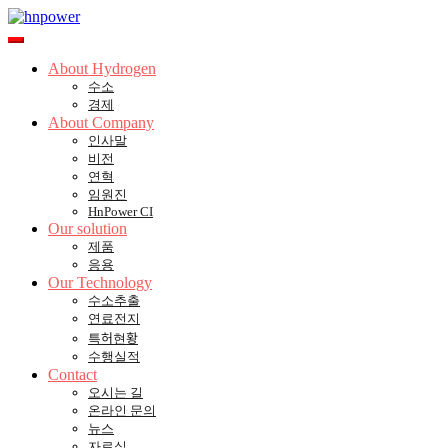
Skip
to
Toggle
content
mobile
About Hydrogen
menu
수소
경제
About Company
인사말
비전
연혁
임원진
HnPower CI
Our solution
제품
응용
Our Technology
수소추출
연료전지
특허현황
수행실적
Contact
오시는 길
온라인 문의
뉴스
자료실