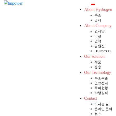
Skip
Toggle mobil
to
About Hydrogen
content
수소
경제
About Company
인사말
비전
연혁
임원진
HnPower CI
Our solution
제품
응용
Our Technology
수소추출
연료전지
특허현황
수행실적
Contact
오시는 길
온라인 문의
뉴스