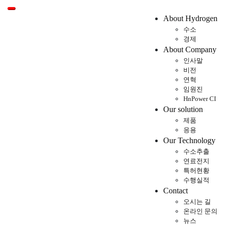
Toggle mobile menu
About Hydrogen
수소
경제
About Company
인사말
비전
연혁
임원진
HnPower CI
Our solution
제품
응용
Our Technology
수소추출
연료전지
특허현황
수행실적
Contact
오시는 길
온라인 문의
뉴스