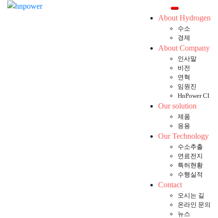
Toggle mobil
About Hydrogen
수소
경제
About Company
인사말
비전
연혁
임원진
HnPower CI
Our solution
제품
응용
Our Technology
수소추출
연료전지
특허현황
수행실적
Contact
오시는 길
온라인 문의
뉴스