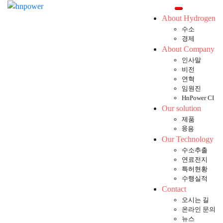
Toggle mobil
About Hydrogen
수소
경제
About Company
인사말
비전
연혁
임원진
HnPower CI
Our solution
제품
응용
Our Technology
수소추출
연료전지
특허현황
수행실적
Contact
오시는 길
온라인 문의
뉴스