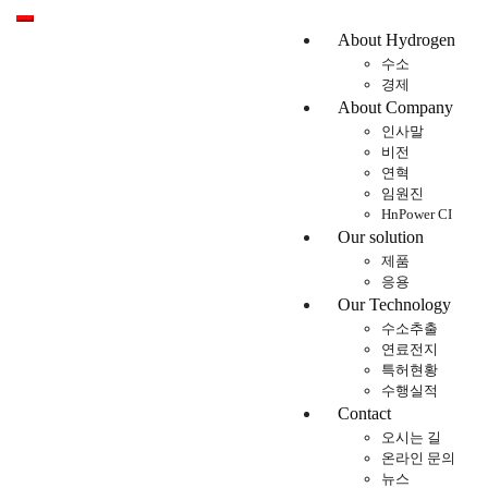
Toggle mobile menu
About Hydrogen
수소
경제
About Company
인사말
비전
연혁
임원진
HnPower CI
Our solution
제품
응용
Our Technology
수소추출
연료전지
특허현황
수행실적
Contact
오시는 길
온라인 문의
뉴스