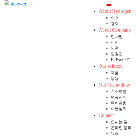
Skip
Toggle mobil
to
About Hydrogen
content
수소
경제
About Company
인사말
비전
연혁
임원진
HnPower CI
Our solution
제품
응용
Our Technology
수소추출
연료전지
특허현황
수행실적
Contact
오시는 길
온라인 문의
뉴스