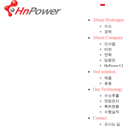
Skip
Toggle mobil
to
content
About Hydrogen
수소
경제
About Company
인사말
비전
연혁
임원진
HnPower CI
Our solution
제품
응용
Our Technology
수소추출
연료전지
특허현황
수행실적
Contact
오시는 길