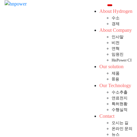
Skip
Toggle mobil
to
About Hydrogen
content
수소
경제
About Company
인사말
비전
연혁
임원진
HnPower CI
Our solution
제품
응용
Our Technology
수소추출
연료전지
특허현황
수행실적
Contact
오시는 길
온라인 문의
뉴스