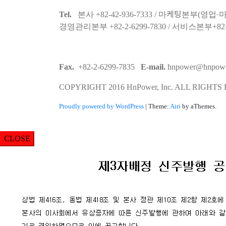
Tel.
본사 +82-42-936-7333 / 마케팅본부(영업·마케
경영관리본부 +82-2-6299-7830 / 서비스본부+82-42
Fax.
+82-2-6299-7835
E-mail.
hnpower@hnpower
COPYRIGHT 2016 HnPower, Inc. ALL RIGHTS
Proudly powered by WordPress
|
Theme:
Airi
by aThemes.
CLOSE