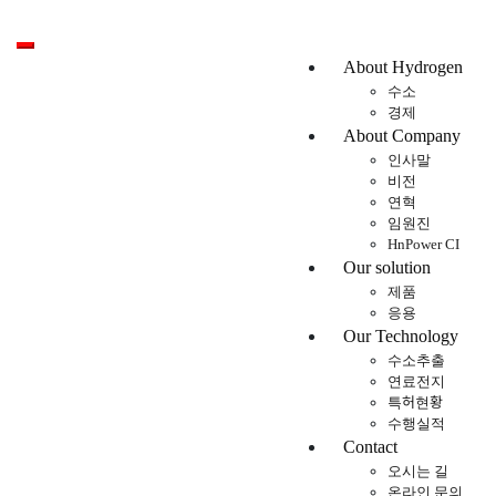
Toggle mobile menu
About Hydrogen
수소
경제
About Company
인사말
비전
연혁
임원진
HnPower CI
Our solution
제품
응용
Our Technology
수소추출
연료전지
특허현황
수행실적
Contact
오시는 길
온라인 문의